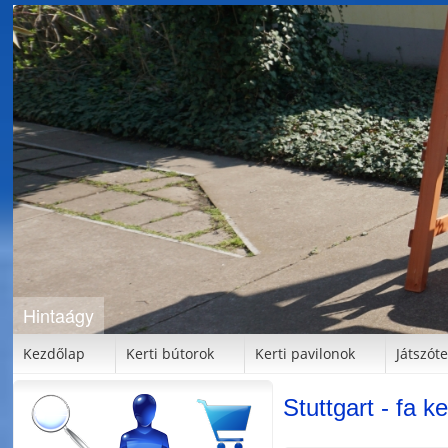
Játszótér
Kezdőlap
Kerti bútorok
Kerti pavilonok
Játszót
Stuttgart - fa ke