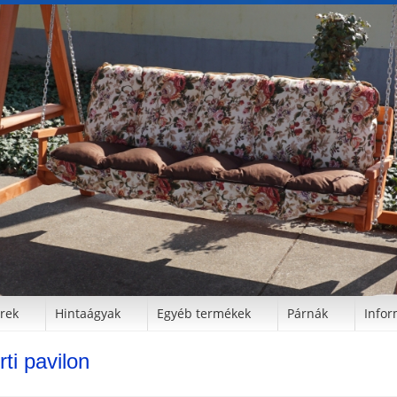
erek
Hintaágyak
Egyéb termékek
Párnák
Infor
rti pavilon