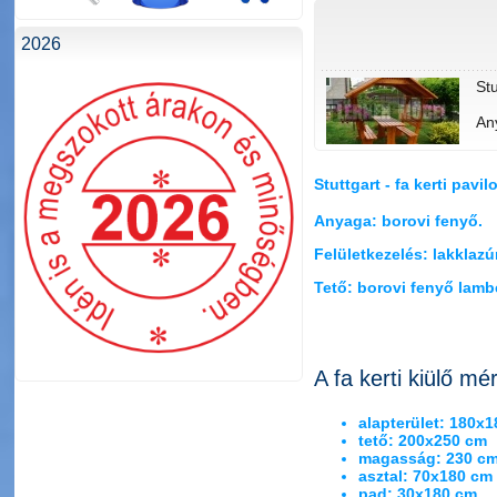
2026
Stu
An
Fel
Stuttgart - fa kerti pavil
Te
Anyaga: borovi fenyő.
Felületkezelés: lakklazúr
Mé
al
Tető: borovi fenyő lamb
te
ma
as
pa
A fa kerti kiülő mér
alapterület: 180x
tető: 200x250 cm
magasság: 230 c
asztal: 70x180 cm
pad: 30x180 cm