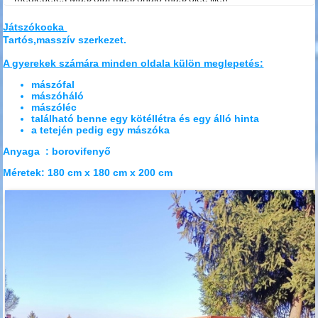
található benne egy kötéllétra és egy álló hinta,
a tetején pedig egy mászóka. ,Anyaga :
Játszókocka
borovifenyő Méretek: 180 cm x 180 cm x 200
Tartós,masszív szerkezet.
cm
A gyerekek számára minden oldala külön meglepetés:
mászófal
mászóháló
mászóléc
található benne egy kötéllétra és egy álló hinta
a tetején pedig egy mászóka
Anyaga : borovifenyő
Méretek: 180 cm x 180 cm x 200 cm