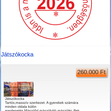
Játszókocka
260.000 Ft
Játszókocka
Tartós,masszív szerkezet. A gyerekek számára
minden oldala külön
meglepetés.Mászófal,mászóháló,mászóléc,illetve